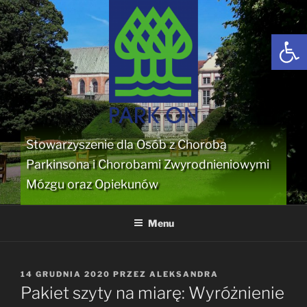
Przejdź
do
Open
treści
Stowarzyszenie dla Osób z Chorobą
Parkinsona i Chorobami Zwyrodnieniowymi
Mózgu oraz Opiekunów
Menu
OPUBLIKOWANE
14 GRUDNIA 2020
PRZEZ
ALEKSANDRA
W
Pakiet szyty na miarę: Wyróżnienie