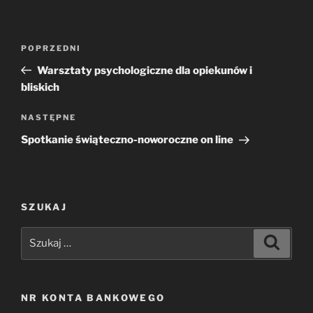
Nawigacja
Poprzedni
POPRZEDNI
wpisu
wpis
Warsztaty psychologiczne dla opiekunów i
bliskich
Następny
NASTĘPNE
wpis
Spotkanie świąteczno-noworoczne on line
SZUKAJ
Szukaj:
Szukaj
NR KONTA BANKOWEGO