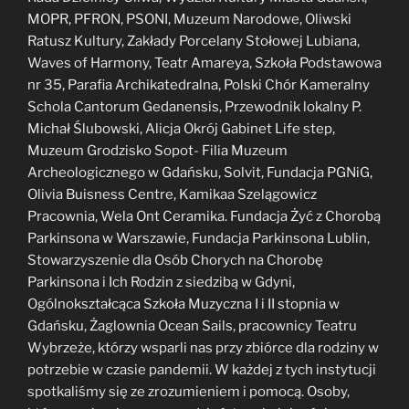
MOPR, PFRON, PSONI, Muzeum Narodowe, Oliwski
Ratusz Kultury, Zakłady Porcelany Stołowej Lubiana,
Waves of Harmony, Teatr Amareya, Szkoła Podstawowa
nr 35, Parafia Archikatedralna, Polski Chór Kameralny
Schola Cantorum Gedanensis, Przewodnik lokalny P.
Michał Ślubowski, Alicja Okrój Gabinet Life step,
Muzeum Grodzisko Sopot- Filia Muzeum
Archeologicznego w Gdańsku, Solvit, Fundacja PGNiG,
Olivia Buisness Centre, Kamikaa Szelągowicz
Pracownia, Wela Ont Ceramika. Fundacja Żyć z Chorobą
Parkinsona w Warszawie, Fundacja Parkinsona Lublin,
Stowarzyszenie dla Osób Chorych na Chorobę
Parkinsona i Ich Rodzin z siedzibą w Gdyni,
Ogólnokształcąca Szkoła Muzyczna I i II stopnia w
Gdańsku, Żaglownia Ocean Sails, pracownicy Teatru
Wybrzeże, którzy wsparli nas przy zbiórce dla rodziny w
potrzebie w czasie pandemii. W każdej z tych instytucji
spotkaliśmy się ze zrozumieniem i pomocą. Osoby,