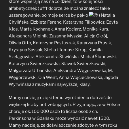
które wspierają nas na co dzień, to w kolejności
alfabetycznej: ( ufff dobrze, że można znaleźć takie
uszeregowanie, bo moje serce by pękło
) Natalia
Chylińska, Elżbieta Ferenc, Katarzyna Filipowicz, Edyta
Kłos, Marta Kochanek, Anna Kociarz, Monika Kurs,
Aleksandra Mielnik, Zuzanna Myszka, Alicja Okrój,
Oliwia Otto, Katarzyna Pastuszak, Katarzyna Prusik,
Krystyna Sassak, Stella i Tomasz Strug, Kamila
Szelągowicz, Aleksandra Śliwińska, Michał Ślubowski,
Katarzyna Świeczkowska, Sławek Świeczkowski,
Małgorzata Urbańska, Aleksandra Węgorzewska, M.
Węgorzewski, Ola Went, Anna Wojciechowska, Jagoda
Wyrwińska z muzykami najwyższej klasy.
Mamy nadzieję dzięki temu wyróżnieniu dotrzeć do
większej liczby potrzebujących. Przyjmując, że w Polsce
choruje ok. 100 000 osób to liczba osób z ch.
Parkinsona w Gdańsku może wynosić nawet 1500.
Mamy nadzieję, że doświadczenie zdobyte w tym roku