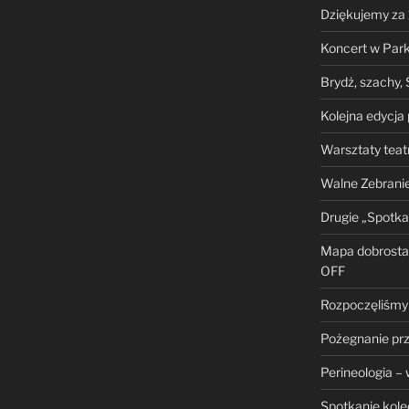
Dziękujemy za
Koncert w Park
Brydż, szachy, 
Kolejna edycja
Warsztaty teat
Walne Zebrani
Drugie „Spotkan
Mapa dobrosta
OFF
Rozpoczęliśmy 
Pożegnanie prz
Perineologia –
Spotkanie kol