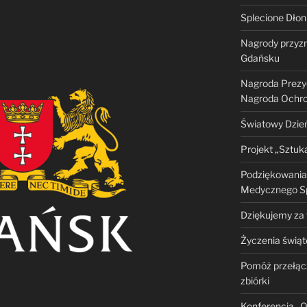
Splecione Dłon
Nagrody przyz
Gdańsku
Nagroda Prezy
Nagroda Ochron
Światowy Dzie
Projekt „Sztuk
Podziękowania
Medycznego Sp.
Dziękujemy za 
Życzenia świą
Pomóż przełącz
zbiórki
Konferencja „O