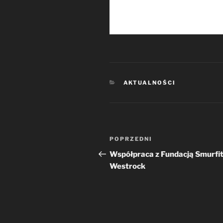
KATEGORIE
AKTUALNOŚCI
Nawigacja
Poprzedni
POPRZEDNI
wpisu
wpis
Współpraca z Fundacją Smurfi
Westrock