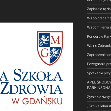
Zapiszcie tę da
Współpraca z 
Wspomnienia z
Koncert w Park
Walne Zebrani
Zaproszenie do
Pożegnanie prz
Spotkanie przy
APEL ŚRODO
PARKINSONA
Życzenia świą
„Sztuka lekars