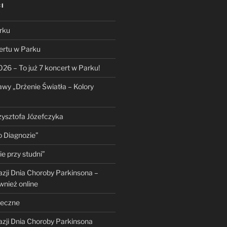
I
rku
ertu w Parku
026 – To już 7 koncert w Parku!
wy „Drżenie Światła – Kolory
ysztofa Józefczyka
 Diagnozie”
e przy studni”
azji Dnia Choroby Parkinsona –
nież online
teczne
azji Dnia Choroby Parkinsona