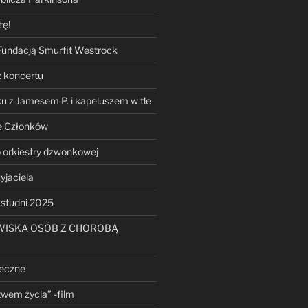
tę!
Fundacją Smurfit Westrock
 koncertu
u z Jamesem P. i kapeluszem w tle
e Członków
 orkiestry dzwonkowej
yjaciela
 studni 2025
WISKA OSÓB Z CHOROBĄ
teczne
twem życia” -film