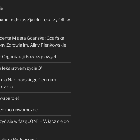
ie
nane podczas Zjazdu Lekarzy OIL w
denta Miasta Gdańska: Gdańska
y Zdrowia im. Aliny Pienkowskiej
ń Organizacji Pozarządowych
a lekarstwem życia 3”
 dla Nadmorskiego Centrum
 z o.o.
wsparcie!
teczno-noworoczne
yć się w fazę „ON” – Włącz się do
blicza Parkinsona”