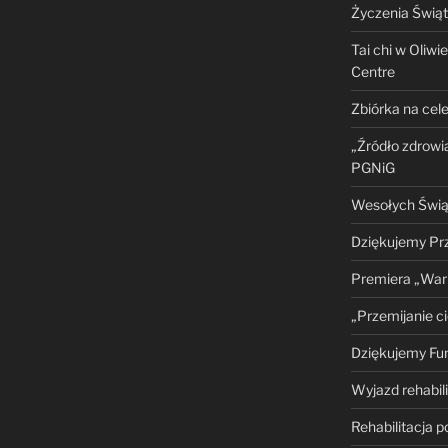
Życzenia Świą
Tai chi w Oliwie
Centre
Zbiórka na cel
„Źródło zdrowi
PGNiG
Wesołych Świą
Dziękujemy Prz
Premiera „Wari
„Przemijanie ci
Dziękujemy Fu
Wyjazd rehabili
Rehabilitacja 