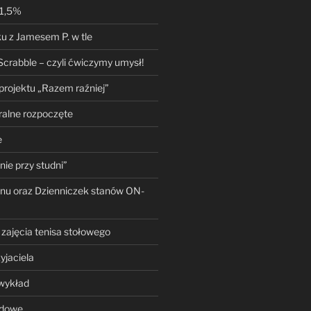
 1,5%
u z Jamesem P. w tle
Scrabble – czyli ćwiczymy umysł!
 projektu „Razem raźniej”
ralne rozpoczęte
e
ie przy studni”
nu oraz Dzienniczek stanów ON-
zajęcia tenisa stołowego
yjaciela
 wykład
ędowe