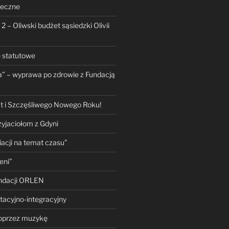
teczne
 2 – Oliwski budżet sąsiedzki Olivii
e statutowe
a” – wyprawa po zdrowie z Fundacją
t i Szczęśliwego Nowego Roku!
yjaciołom z Gdyni
acji na temat czasu”
eni”
ndacji ORLEN
tacyjno-integracyjny
poprzez muzykę