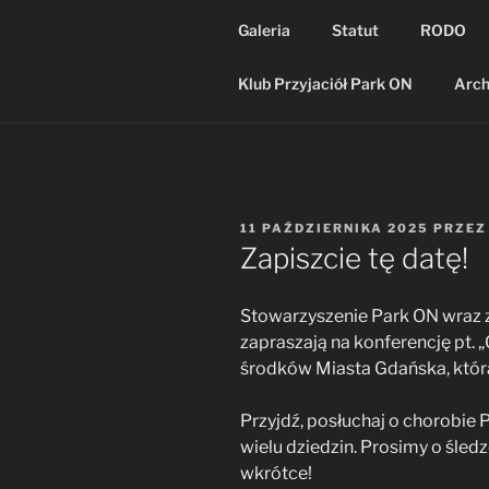
Galeria
Statut
RODO
Klub Przyjaciół Park ON
Arc
OPUBLIKOWANE
11 PAŹDZIERNIKA 2025
PRZE
W
Zapiszcie tę datę!
Stowarzyszenie Park ON wraz 
zapraszają na konferencję pt. 
środków Miasta Gdańska, która
Przyjdź, posłuchaj o chorobie
wielu dziedzin. Prosimy o śled
wkrótce!