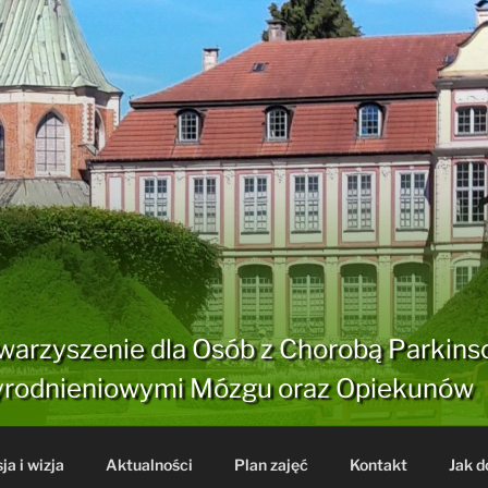
warzyszenie dla Osób z Chorobą Parkins
rodnieniowymi Mózgu oraz Opiekunów
ja i wizja
Aktualności
Plan zajęć
Kontakt
Jak d