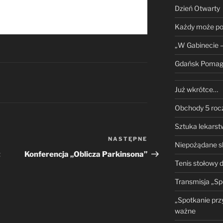
Dzień Otwarty
Każdy może p
„W Gabinecie 
Gdańsk Pomag
Już wkrótce…
Obchody 5 roc
Sztuka lekarst
NASTĘPNE
Następny
Niepożądane s
wpis
t
Konferencja „Oblicza Parkinsona”
Tenis stołowy 
Transmisja „Sp
„Spotkanie prz
ważne