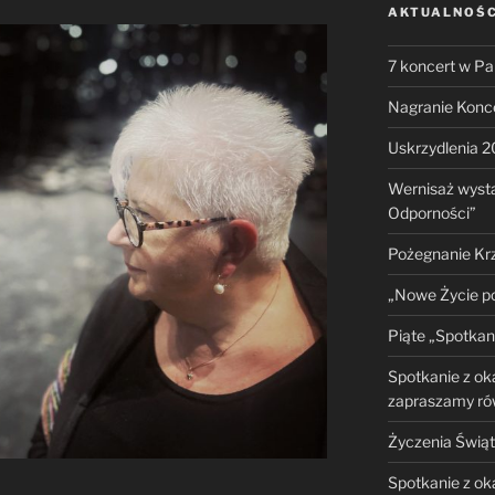
AKTUALNOŚC
7 koncert w Pa
Nagranie Konc
Uskrzydlenia 2
Wernisaż wysta
Odporności”
Pożegnanie Krz
„Nowe Życie po
Piąte „Spotkani
Spotkanie z ok
zapraszamy rów
Życzenia Świą
Spotkanie z ok