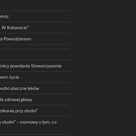
omóc
– W Kabarecie”
a Powodzianom
znicy powstania Stowarzyszenia
wem życia
kutki uboczne leków
dla zdrowej głowy
otkania przy studni”
y studni” – rozmowy o tym, co