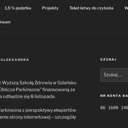
1,5 % podatku
Projekty
Tekst łatwy do czytania
W
hiwum
SZUKAJ
Z
ALEKSANDRA
Szukaj:
z Wyższą Szkołą Zdrowia w Gdańsku
„Oblicza Parkinsona” finansowaną ze
 odbędzie się 8 listopada.
NR KONTA B
86 1600 14
 Parkinsona z perspektywy ekspertów
zenie strony internetowej – szczegóły