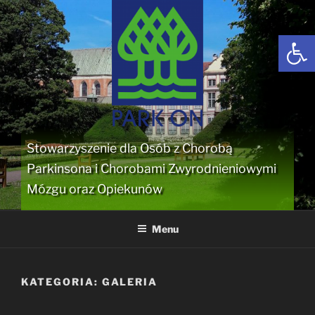
Przejdź
do
Open
treści
Stowarzyszenie dla Osób z Chorobą
Parkinsona i Chorobami Zwyrodnieniowymi
Mózgu oraz Opiekunów
Menu
KATEGORIA:
GALERIA