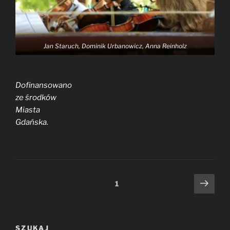
Jan Staruch, Dominik Urbanowicz, Anna Reinholz
Dofinansowano
ze środków
Miasta
Gdańska.
Stronicowanie
Nast
Strona
1
stro
wpisów
SZUKAJ