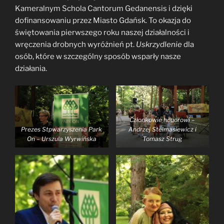
Kameralnym Schola Cantorum Gedanensis i dzięki
dofinansowaniu przez Miasto Gdańsk. To okazja do
świętowania pierwszego roku naszej działalności i
wręczenia drobnych wyróżnień pt.
Uskrzydlenie
dla
osób, które w szczególny sposób wsparły nasze
działania.
Członkowie honorowi –
Prezes Stpwarzyszenia Park
Andrzej Stelmasiewicz i
On – Urszula Wyrwińska
Tomasz Strug