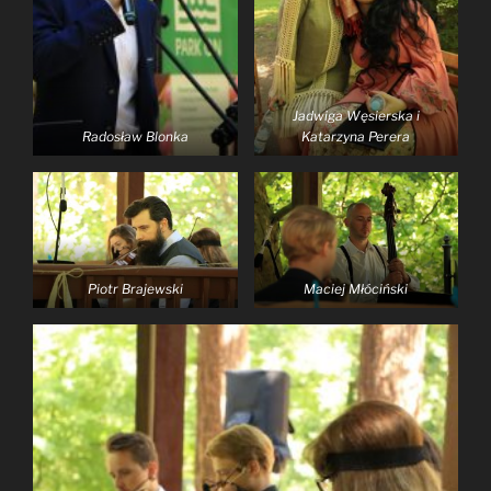
Jadwiga Węsierska i
Radosław Blonka
Katarzyna Perera
Piotr Brajewski
Maciej Młóciński