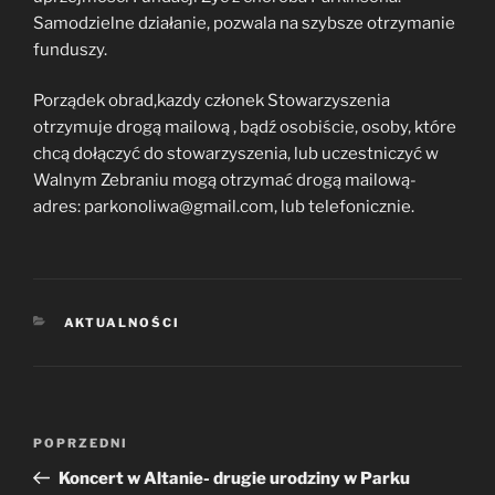
Samodzielne działanie, pozwala na szybsze otrzymanie
funduszy.
Porządek obrad,kazdy członek Stowarzyszenia
otrzymuje drogą mailową , bądź osobiście, osoby, które
chcą dołączyć do stowarzyszenia, lub uczestniczyć w
Walnym Zebraniu mogą otrzymać drogą mailową-
adres: parkonoliwa@gmail.com, lub telefonicznie.
KATEGORIE
AKTUALNOŚCI
Nawigacja
Poprzedni
POPRZEDNI
wpisu
wpis
Koncert w Altanie- drugie urodziny w Parku