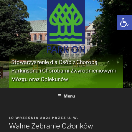
Przejdź
do
Open
treści
Stowarzyszenie dla Osób z Chorobą
Parkinsona i Chorobami Zwyrodnieniowymi
Mózgu oraz Opiekunów
Menu
OPUBLIKOWANE
10 WRZEŚNIA 2021
PRZEZ
U. W.
W
Walne Zebranie Członków