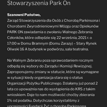
Stowarzyszenia Park On
Szanowni Państwo,
Zarząd Stowarzyszenia dla Osób z Chorobą Parkinsona i
Chorobami Zwyrodnieniowymi Mózgu oraz Opiekunów
PARK ON zawiadamia o zwołaniu Walnego Zebrania
Członków, które odbędzie się 22 września, 2021 r. o
17:00 w Domu Bramnym (Domu Zarazy) – Stary Rynek
Oliwski 16 A budynek w podwórzu, sala teatralna.
Na Walnym Zebraniu poza sprawozdaniem rocznym
odbędą się wybory do Zarządu i Komisji Rewizyjnej.
Zaproponujemy zmiany w statucie, które są wymagane
w sytuacji kiedy organizacja stara się o status
Organizacji Pożytku Publicznego. Działamy już ponad 2
lata co upoważnia nas do wystąpienia do KRS z takim
wnioskiem. Daje to nam możliwość choćby zbierania
1% od podatku. Dotychczas korzystaliśmy z
uprzejmości Fundacji Żyć z choroba Parkinsona.