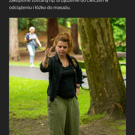
zakupione zostaną np. urządzenie do ćwiczeń w
odciążeniu i łóżko do masażu.