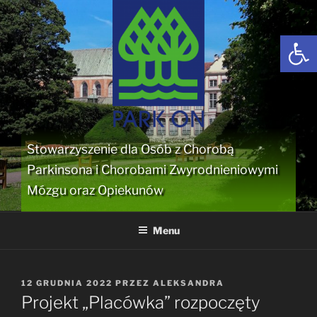
Przejdź
do
Open
treści
Stowarzyszenie dla Osób z Chorobą
Parkinsona i Chorobami Zwyrodnieniowymi
Mózgu oraz Opiekunów
Menu
OPUBLIKOWANE
12 GRUDNIA 2022
PRZEZ
ALEKSANDRA
W
Projekt „Placówka” rozpoczęty