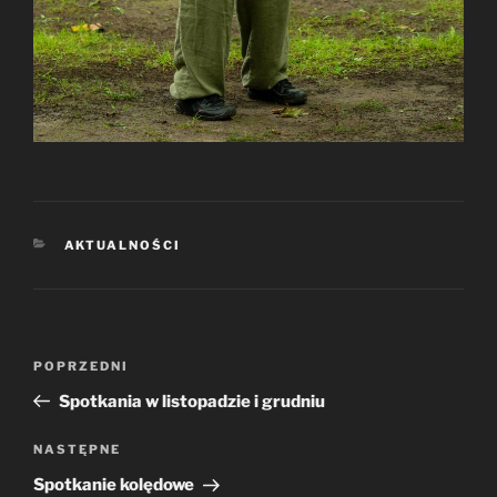
KATEGORIE
AKTUALNOŚCI
Nawigacja
Poprzedni
POPRZEDNI
wpisu
wpis
Spotkania w listopadzie i grudniu
Następny
NASTĘPNE
wpis
Spotkanie kolędowe