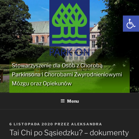
Przejdź
do
Open
treści
Stowarzyszenie dla Osób z Chorobą
Parkinsona i Chorobami Zwyrodnieniowymi
Mózgu oraz Opiekunów
Menu
OPUBLIKOWANE
6 LISTOPADA 2020
PRZEZ
ALEKSANDRA
W
Tai Chi po Sąsiedzku? – dokumenty