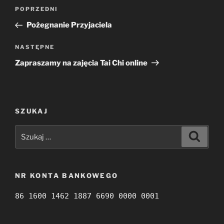
Nawigacja
Poprzedni
POPRZEDNI
wpisu
wpis
Pożegnanie Przyjaciela
Następny
NASTĘPNE
wpis
Zapraszamy na zajęcia Tai Chi online
SZUKAJ
Szukaj:
Szukaj
NR KONTA BANKOWEGO
86 1600 1462 1887 6690 0000 0001