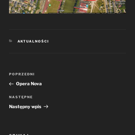
KATEGORIE
AKTUALNOŚCI
Nawigacja
Poprzedni
POPRZEDNI
wpisu
wpis
Opera Nova
Następny
NASTĘPNE
wpis
Następny wpis