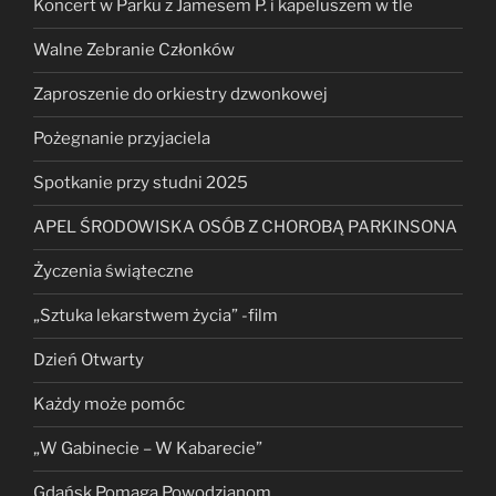
Koncert w Parku z Jamesem P. i kapeluszem w tle
Walne Zebranie Członków
Zaproszenie do orkiestry dzwonkowej
Pożegnanie przyjaciela
Spotkanie przy studni 2025
APEL ŚRODOWISKA OSÓB Z CHOROBĄ PARKINSONA
Życzenia świąteczne
„Sztuka lekarstwem życia” -film
Dzień Otwarty
Każdy może pomóc
„W Gabinecie – W Kabarecie”
Gdańsk Pomaga Powodzianom